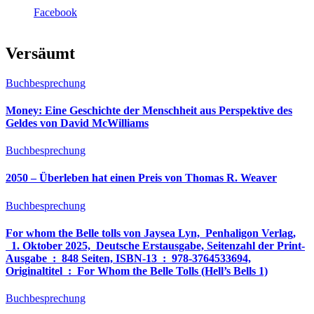
Facebook
Versäumt
Buchbesprechung
Money: Eine Geschichte der Menschheit aus Perspektive des
Geldes von David McWilliams
Buchbesprechung
2050 – Überleben hat einen Preis von Thomas R. Weaver
Buchbesprechung
For whom the Belle tolls von Jaysea Lyn, ‎ Penhaligon Verlag,
‎ 1. Oktober 2025, ‎ Deutsche Erstausgabe, Seitenzahl der Print-
Ausgabe ‏ : ‎ 848 Seiten, ISBN-13 ‏ : ‎ 978-3764533694,
Originaltitel ‏ : ‎ For Whom the Belle Tolls (Hell’s Bells 1)
Buchbesprechung