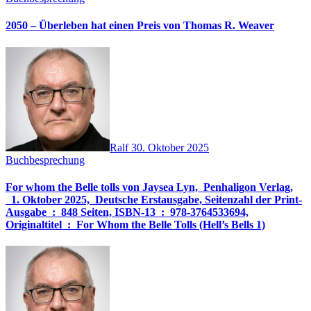
2050 – Überleben hat einen Preis von Thomas R. Weaver
Ralf
30. Oktober 2025
Buchbesprechung
For whom the Belle tolls von Jaysea Lyn, ‎ Penhaligon Verlag,
‎ 1. Oktober 2025, ‎ Deutsche Erstausgabe, Seitenzahl der Print-
Ausgabe ‏ : ‎ 848 Seiten, ISBN-13 ‏ : ‎ 978-3764533694,
Originaltitel ‏ : ‎ For Whom the Belle Tolls (Hell’s Bells 1)