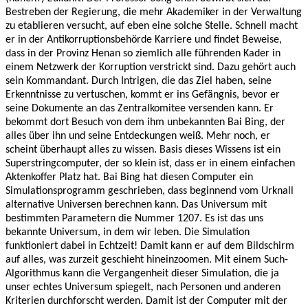
Bestreben der Regierung, die mehr Akademiker in der Verwaltung
zu etablieren versucht, auf eben eine solche Stelle. Schnell macht
er in der Antikorruptionsbehörde Karriere und findet Beweise,
dass in der Provinz Henan so ziemlich alle führenden Kader in
einem Netzwerk der Korruption verstrickt sind. Dazu gehört auch
sein Kommandant. Durch Intrigen, die das Ziel haben, seine
Erkenntnisse zu vertuschen, kommt er ins Gefängnis, bevor er
seine Dokumente an das Zentralkomitee versenden kann. Er
bekommt dort Besuch von dem ihm unbekannten Bai Bing, der
alles über ihn und seine Entdeckungen weiß. Mehr noch, er
scheint überhaupt alles zu wissen. Basis dieses Wissens ist ein
Superstringcomputer, der so klein ist, dass er in einem einfachen
Aktenkoffer Platz hat. Bai Bing hat diesen Computer ein
Simulationsprogramm geschrieben, dass beginnend vom Urknall
alternative Universen berechnen kann. Das Universum mit
bestimmten Parametern die Nummer 1207. Es ist das uns
bekannte Universum, in dem wir leben. Die Simulation
funktioniert dabei in Echtzeit! Damit kann er auf dem Bildschirm
auf alles, was zurzeit geschieht hineinzoomen. Mit einem Such-
Algorithmus kann die Vergangenheit dieser Simulation, die ja
unser echtes Universum spiegelt, nach Personen und anderen
Kriterien durchforscht werden. Damit ist der Computer mit der