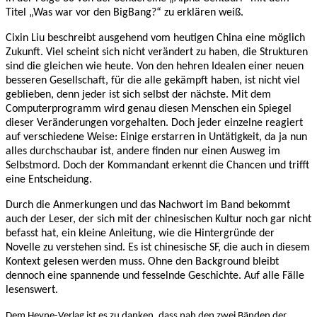
Titel „Was war vor den BigBang?“ zu erklären weiß.
Cixin Liu beschreibt ausgehend vom heutigen China eine möglich
Zukunft. Viel scheint sich nicht verändert zu haben, die Strukturen
sind die gleichen wie heute. Von den hehren Idealen einer neuen
besseren Gesellschaft, für die alle gekämpft haben, ist nicht viel
geblieben, denn jeder ist sich selbst der nächste. Mit dem
Computerprogramm wird genau diesen Menschen ein Spiegel
dieser Veränderungen vorgehalten. Doch jeder einzelne reagiert
auf verschiedene Weise: Einige erstarren in Untätigkeit, da ja nun
alles durchschaubar ist, andere finden nur einen Ausweg im
Selbstmord. Doch der Kommandant erkennt die Chancen und trifft
eine Entscheidung.
Durch die Anmerkungen und das Nachwort im Band bekommt
auch der Leser, der sich mit der chinesischen Kultur noch gar nicht
befasst hat, ein kleine Anleitung, wie die Hintergründe der
Novelle zu verstehen sind. Es ist chinesische SF, die auch in diesem
Kontext gelesen werden muss. Ohne den Background bleibt
dennoch eine spannende und fesselnde Geschichte. Auf alle Fälle
lesenswert.
Dem Heyne-Verlag ist es zu danken, dass nah den zwei Bänden der