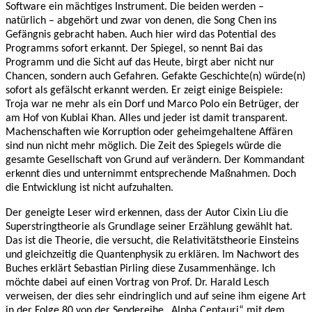
Software ein mächtiges Instrument. Die beiden werden –
natürlich – abgehört und zwar von denen, die Song Chen ins
Gefängnis gebracht haben. Auch hier wird das Potential des
Programms sofort erkannt. Der Spiegel, so nennt Bai das
Programm und die Sicht auf das Heute, birgt aber nicht nur
Chancen, sondern auch Gefahren. Gefakte Geschichte(n) würde(n)
sofort als gefälscht erkannt werden. Er zeigt einige Beispiele:
Troja war ne mehr als ein Dorf und Marco Polo ein Betrüger, der
am Hof von Kublai Khan. Alles und jeder ist damit transparent.
Machenschaften wie Korruption oder geheimgehaltene Affären
sind nun nicht mehr möglich. Die Zeit des Spiegels würde die
gesamte Gesellschaft von Grund auf verändern. Der Kommandant
erkennt dies und unternimmt entsprechende Maßnahmen. Doch
die Entwicklung ist nicht aufzuhalten.
Der geneigte Leser wird erkennen, dass der Autor Cixin Liu die
Superstringtheorie als Grundlage seiner Erzählung gewählt hat.
Das ist die Theorie, die versucht, die Relativitätstheorie Einsteins
und gleichzeitig die Quantenphysik zu erklären. Im Nachwort des
Buches erklärt Sebastian Pirling diese Zusammenhänge. Ich
möchte dabei auf einen Vortrag von Prof. Dr. Harald Lesch
verweisen, der dies sehr eindringlich und auf seine ihm eigene Art
in der Folge 80 von der Sendereihe „Alpha Centauri“ mit dem