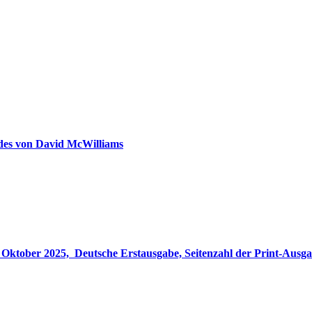
ldes von David McWilliams
gabe, Seitenzahl der Print-Ausgabe ‏ : ‎ 848 Seiten, ISBN-13 ‏ : ‎ 978-3764533694, Originaltitel ‏ : 