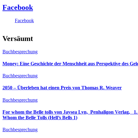
Facebook
Facebook
Versäumt
Buchbesprechung
Money: Eine Geschichte der Menschheit aus Perspektive des Ge
Buchbesprechung
2050 – Überleben hat einen Preis von Thomas R. Weaver
Buchbesprechung
For whom the Belle tolls von Jaysea Lyn, ‎ Penhaligon Verlag, ‎ 1. Oktober 2025, ‎ Deutsche Erstaus
Whom the Belle Tolls (Hell’s Bells 1)
Buchbesprechung