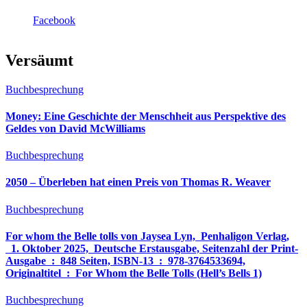
Facebook
Versäumt
Buchbesprechung
Money: Eine Geschichte der Menschheit aus Perspektive des
Geldes von David McWilliams
Buchbesprechung
2050 – Überleben hat einen Preis von Thomas R. Weaver
Buchbesprechung
For whom the Belle tolls von Jaysea Lyn, ‎ Penhaligon Verlag,
‎ 1. Oktober 2025, ‎ Deutsche Erstausgabe, Seitenzahl der Print-
Ausgabe ‏ : ‎ 848 Seiten, ISBN-13 ‏ : ‎ 978-3764533694,
Originaltitel ‏ : ‎ For Whom the Belle Tolls (Hell’s Bells 1)
Buchbesprechung