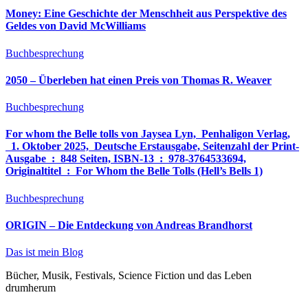
Money: Eine Geschichte der Menschheit aus Perspektive des
Geldes von David McWilliams
Buchbesprechung
2050 – Überleben hat einen Preis von Thomas R. Weaver
Buchbesprechung
For whom the Belle tolls von Jaysea Lyn, ‎ Penhaligon Verlag,
‎ 1. Oktober 2025, ‎ Deutsche Erstausgabe, Seitenzahl der Print-
Ausgabe ‏ : ‎ 848 Seiten, ISBN-13 ‏ : ‎ 978-3764533694,
Originaltitel ‏ : ‎ For Whom the Belle Tolls (Hell’s Bells 1)
Buchbesprechung
ORIGIN – Die Entdeckung von Andreas Brandhorst
Das ist mein Blog
Bücher, Musik, Festivals, Science Fiction und das Leben
drumherum