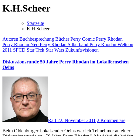
K.H.Scheer
Startseite
K.H.Scheer
Autoren
Buchbesprechung
Bücher
Perry Comic
Perry Rhodan
Perry Rhodan Neo
Perry Rhodan Silberband
Perry Rhodan Weltcon
2011
SFCD
Star Trek
Star Wars
Zukunftsvisionen
Diskussionsrunde 50 Jahre Perry Rhodan im Lokalfernsehen
Oeins
Ralf
22. November 2011
2 Kommentare
Beim Oldenburger Lokalsender Oeins war ich Teilnehmer an einer