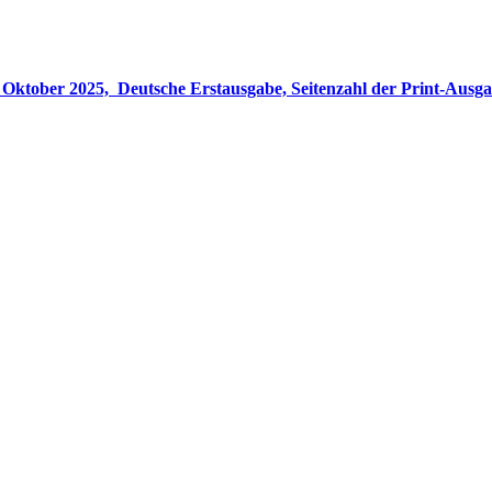
gabe, Seitenzahl der Print-Ausgabe ‏ : ‎ 848 Seiten, ISBN-13 ‏ : ‎ 978-3764533694, Originaltitel ‏ : 