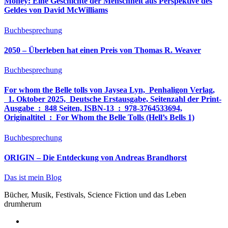
Money: Eine Geschichte der Menschheit aus Perspektive des
Geldes von David McWilliams
Buchbesprechung
2050 – Überleben hat einen Preis von Thomas R. Weaver
Buchbesprechung
For whom the Belle tolls von Jaysea Lyn, ‎ Penhaligon Verlag,
‎ 1. Oktober 2025, ‎ Deutsche Erstausgabe, Seitenzahl der Print-
Ausgabe ‏ : ‎ 848 Seiten, ISBN-13 ‏ : ‎ 978-3764533694,
Originaltitel ‏ : ‎ For Whom the Belle Tolls (Hell’s Bells 1)
Buchbesprechung
ORIGIN – Die Entdeckung von Andreas Brandhorst
Das ist mein Blog
Bücher, Musik, Festivals, Science Fiction und das Leben
drumherum