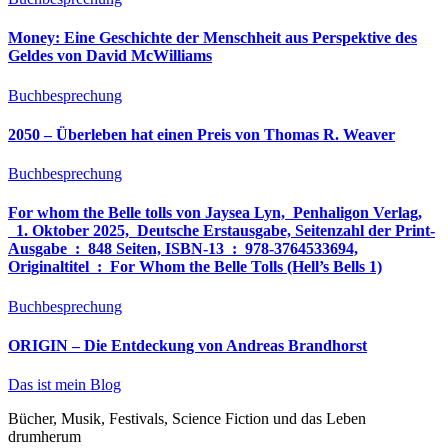
Money: Eine Geschichte der Menschheit aus Perspektive des
Geldes von David McWilliams
Buchbesprechung
2050 – Überleben hat einen Preis von Thomas R. Weaver
Buchbesprechung
For whom the Belle tolls von Jaysea Lyn, ‎ Penhaligon Verlag,
‎ 1. Oktober 2025, ‎ Deutsche Erstausgabe, Seitenzahl der Print-
Ausgabe ‏ : ‎ 848 Seiten, ISBN-13 ‏ : ‎ 978-3764533694,
Originaltitel ‏ : ‎ For Whom the Belle Tolls (Hell’s Bells 1)
Buchbesprechung
ORIGIN – Die Entdeckung von Andreas Brandhorst
Das ist mein Blog
Bücher, Musik, Festivals, Science Fiction und das Leben
drumherum