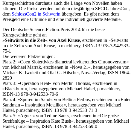
Kurzgeschichten durchaus auch die Länge von Novellen haben
können. Die Preise werden auf dem diesjährigen SFCD-JahresCon,
dem
SchlossCon2 in Schwerin
übergeben. Es gibt neben dem
Preisgeld eine Urkunde und eine individuell gravierte Medaille.
Der Deutsche Science-Fiction-Preis 2014 für die beste
Kurzgeschichte geht an
»Seitwärts in die Zeit« von Axel Kruse
, erschienen in »Seitwärts
in die Zeit« von Axel Kruse, p.machinery, ISBN-13 978-3-942533-
75-1
Die weiteren Platzierungen:
Platz 2: »Coen Sloterdykes diametral levitierendes Chronoversum«
von Michael Marrak, erschienen in »Nova 21«, herausgegeben von
Michael K. Iwoleit und Olaf G. Hilscher, Nova-Verlag, ISSN 1864-
2829
Platz 3: »Operation Heal« von Merlin Thomas, erschienen in
»Blackburn«, herausgegeben von Michael Haitel, p.machinery,
ISBN-13 978-3-942533-70-6
Platz 4: »Spuren im Sand« von Bettina Ferbus, erschienen in »Enter
Sandman – Inspiration Metallica«, herausgegeben von Michael
Haitel, p.machinery, ISBN-13 978-3-942533-71-3
Platz 5: »Agnes« von Tedine Sanss, erschienen in »Die große
Streifenlüge – Inspiration Kate Bush«, herausgegeben von Michael
Haitel, p.machinery, ISBN-13 978-3-942533-69-0