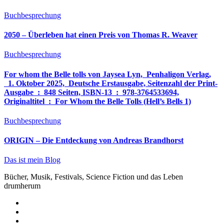
Buchbesprechung
2050 – Überleben hat einen Preis von Thomas R. Weaver
Buchbesprechung
For whom the Belle tolls von Jaysea Lyn, ‎ Penhaligon Verlag,
‎ 1. Oktober 2025, ‎ Deutsche Erstausgabe, Seitenzahl der Print-
Ausgabe ‏ : ‎ 848 Seiten, ISBN-13 ‏ : ‎ 978-3764533694,
Originaltitel ‏ : ‎ For Whom the Belle Tolls (Hell’s Bells 1)
Buchbesprechung
ORIGIN – Die Entdeckung von Andreas Brandhorst
Das ist mein Blog
Bücher, Musik, Festivals, Science Fiction und das Leben
drumherum