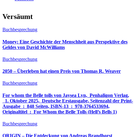
Versäumt
Buchbesprechung
Money: Eine Geschichte der Menschheit aus Perspektive des
Geldes von David McWilliams
Buchbesprechung
2050 – Überleben hat einen Preis von Thomas R. Weaver
Buchbesprechung
For whom the Belle tolls von Jaysea Lyn, ‎ Penhaligon Verlag,
‎ 1. Oktober 2025, ‎ Deutsche Erstausgabe, Seitenzahl der Print-
Ausgabe ‏ : ‎ 848 Seiten, ISBN-13 ‏ : ‎ 978-3764533694,
Originaltitel ‏ : ‎ For Whom the Belle Tolls (Hell’s Bells 1)
Buchbesprechung
ORIGIN – Die Entdeckung von Andreas Brandhorst