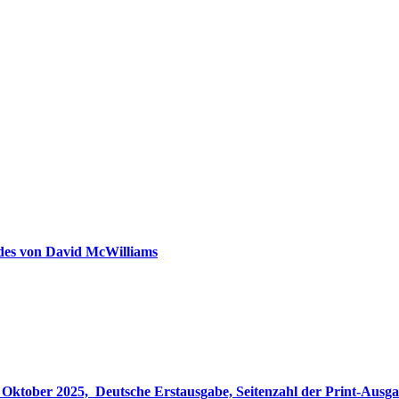
ldes von David McWilliams
gabe, Seitenzahl der Print-Ausgabe ‏ : ‎ 848 Seiten, ISBN-13 ‏ : ‎ 978-3764533694, Originaltitel ‏ : 