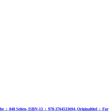
‎ For