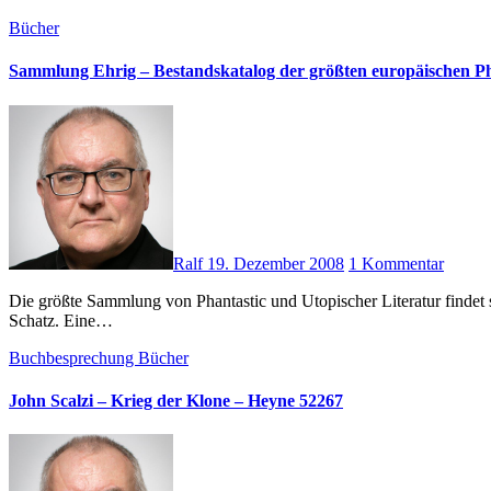
Bücher
Sammlung Ehrig – Bestandskatalog der größten europäischen P
Ralf
19. Dezember 2008
1 Kommentar
Die größte Sammlung von Phantastic und Utopischer Literatur findet sich in Buckau. Marianne Sydow (d.i. Marianne Ehrig) verwaltet dort nach dem Tode Ihres Mannes Heinz-Jürgen Ehrig einen gewaltigen
Schatz. Eine…
Buchbesprechung
Bücher
John Scalzi – Krieg der Klone – Heyne 52267