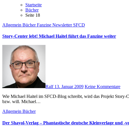
Startseite
Bücher
Seite 18
Allgemein
Bücher
Fanzine
Newsletter
SFCD
Story-Center lebt! Michael Haitel führt das Fanzine weiter
Ralf
13. Januar 2009
Keine Kommentare
Wie Michael Haitel im SFCD-Blog schreibt, wird das Projekt Story-Center des Science Fiction Club Deutschland weitergeführt. Arno Behrend hat zum Jahresende verkündet, dass er nicht weitermachen kann
bzw. will. Michael…
Allgemein
Bücher
Der Shayol-Verlag – Phantastische deutsche Kleinverlage und -ver