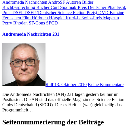
Andromeda Nachrichten
AndroSF
Autoren
Bilder
Buchbesprechung
Bücher
Curt-Siodmak-Preis
Deutscher Phantastik
Preis
DSFP
DSFP (Deutscher Science Fiction Preis)
DVD
Fanzine
Fernsehen
Film
Hörbuch
Hörspiel
Kurd-Laßwitz-Preis
Magazin
Perry Rhodan
SF-Cons
SFCD
Andromeda Nachrichten 231
Ralf
13. Oktober 2010
Keine Kommentare
Die Andromeda Nachrichten (AN) 231 lagen gestern bei mir im
Postkasten. Die AN sind das offizielle Magazin des Science Fiction
Clubs Deutschalnd (SFCD). Dieses Heft ist (war) gleichzeitig das
Programmheft…
Seitennummerierung der Beiträge