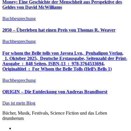
Money: Eine Geschichte der Menschheit aus Perspektive des
Geldes von David McWilliams
Buchbesprechung
2050 – Überleben hat einen Preis von Thomas R. Weaver
Buchbesprechung
For whom the Belle tolls von Jaysea Lyn, ‎ Penhaligon Verlag,
‎ 1. Oktober 2025, ‎ Deutsche Erstausgabe, Seitenzahl der Print-
Ausgabe ‏ : ‎ 848 Seiten, ISBN-13 ‏ : ‎ 978-3764533694,
Originaltitel ‏ : ‎ For Whom the Belle Tolls (Hell’s Bells 1)
Buchbesprechung
ORIGIN – Die Entdeckung von Andreas Brandhorst
Das ist mein Blog
Bücher, Musik, Festivals, Science Fiction und das Leben
drumherum