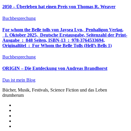
2050 – Überleben hat einen Preis von Thomas R. Weaver
Buchbesprechung
For whom the Belle tolls von Jaysea Lyn, ‎ Penhaligon Verlag,
‎ 1. Oktober 2025, ‎ Deutsche Erstausgabe, Seitenzahl der Print-
Ausgabe ‏ : ‎ 848 Seiten, ISBN-13 ‏ : ‎ 978-3764533694,
Originaltitel ‏ : ‎ For Whom the Belle Tolls (Hell’s Bells 1)
Buchbesprechung
ORIGIN – Die Entdeckung von Andreas Brandhorst
Das ist mein Blog
Bücher, Musik, Festivals, Science Fiction und das Leben
drumherum