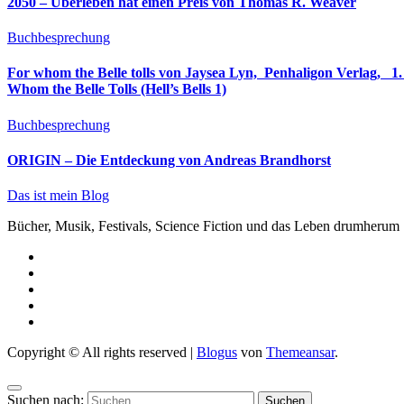
2050 – Überleben hat einen Preis von Thomas R. Weaver
Buchbesprechung
For whom the Belle tolls von Jaysea Lyn, ‎ Penhaligon Verlag, ‎ 1. Oktober 2025, ‎ Deutsche Erstaus
Whom the Belle Tolls (Hell’s Bells 1)
Buchbesprechung
ORIGIN – Die Entdeckung von Andreas Brandhorst
Das ist mein Blog
Bücher, Musik, Festivals, Science Fiction und das Leben drumherum
Copyright © All rights reserved
|
Blogus
von
Themeansar
.
Suchen nach: