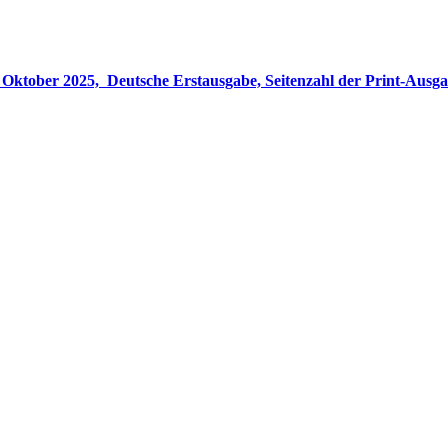
gabe, Seitenzahl der Print-Ausgabe ‏ : ‎ 848 Seiten, ISBN-13 ‏ : ‎ 978-3764533694, Originaltitel ‏ : 